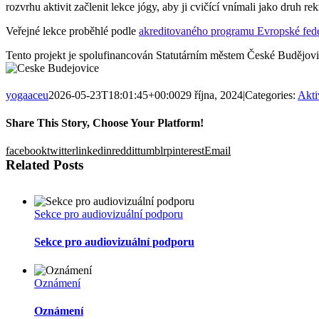
rozvrhu aktivit začlenit lekce jógy, aby ji cvičící vnímali jako druh r
Veřejné lekce proběhlé podle
akreditovaného programu Evropské fede
Tento projekt je spolufinancován Statutárním městem České Budějovi
yogaaceu
2026-05-23T18:01:45+00:00
29 října, 2024
|
Categories:
Akti
Share This Story, Choose Your Platform!
facebook
twitter
linkedin
reddit
tumblr
pinterest
Email
Related Posts
Sekce pro audiovizuální podporu
Sekce pro audiovizuální podporu
Oznámení
Oznámení