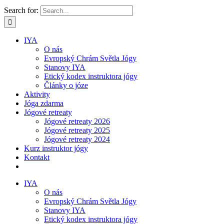
Search for:
IYA
O nás
Evropský Chrám Světla Jógy
Stanovy IYA
Etický kodex instruktora jógy
Články o józe
Aktivity
Jóga zdarma
Jógové retreaty
Jógové retreaty 2026
Jógové retreaty 2025
Jógové retreaty 2024
Kurz instruktor jógy
Kontakt
IYA
O nás
Evropský Chrám Světla Jógy
Stanovy IYA
Etický kodex instruktora jógy