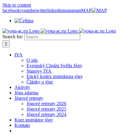
Skip to content
facebook
youtube
twitter
linkedin
instagram
MAP
Search for:
IYA
O nás
Evropský Chrám Světla Jógy
Stanovy IYA
Etický kodex instruktora jógy
Články o józe
Aktivity
Jóga zdarma
Jógové retreaty
Jógové retreaty 2026
Jógové retreaty 2025
Jógové retreaty 2024
Kurz instruktor jógy
Kontakt