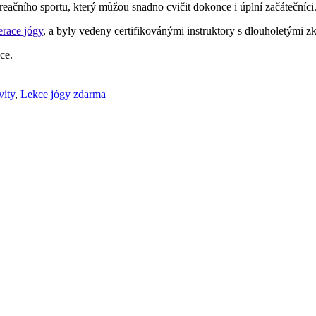
ekreačního sportu, který můžou snadno cvičit dokonce i úplní začátečníci
race jógy
, a byly vedeny certifikovánými instruktory s dlouholetými z
ce.
vity
,
Lekce jógy zdarma
|