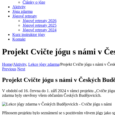
Články o józe
Aktivity
Jóga zdarma
Jógové retreaty
Jógové retreaty 2026
Jógové retreaty 2025
Jógové retreaty 2024
Kurz instruktor jógy
Kontakt
Projekt Cvičte jógu s námi v Č
Home
/
Aktivity
,
Lekce jógy zdarma
/
Projekt Cvičte jógu s námi v Če
Previous
Next
Projekt Cvičte jógu s námi v Českých Bud
V období od 16. června do 1. září 2024 v rámci projektu „Cvičte jó
zdarma byly otevřeny všem občanům Českých Budějovicích.
Přínosem projektu bylo seznámení se s pozitivním vlivem jógy jako sp